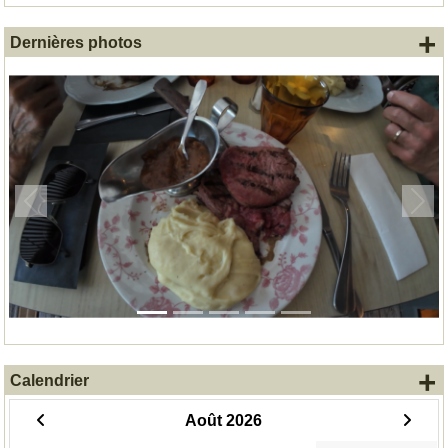
+
Dernières photos
Précedent
Suiv
+
Calendrier
Août 2026