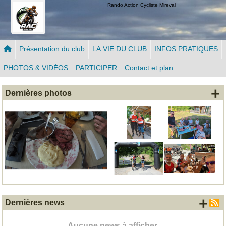
Panneau de gestion des cookies
Rando Action Cycliste Mireval
Présentation du club
LA VIE DU CLUB
INFOS PRATIQUES
PHOTOS & VIDÉOS
PARTICIPER
Contact et plan
+
Dernières photos
+ d
Dernières news
Aucune news à afficher.